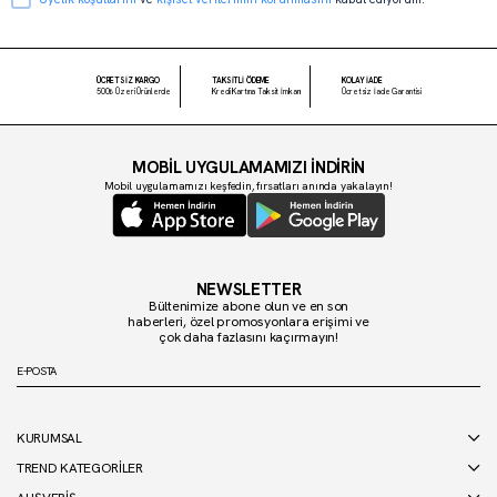
ÜCRETSİZ KARGO
TAKSİTLİ ÖDEME
KOLAY İADE
500₺ Üzeri Ürünlerde
Kredi Kartına Taksit İmkanı
Ücretsiz İade Garantisi
MOBİL UYGULAMAMIZI İNDİRİN
Mobil uygulamamızı keşfedin, fırsatları anında yakalayın!
NEWSLETTER
Bültenimize abone olun ve en son
haberleri, özel promosyonlara erişimi ve
çok daha fazlasını kaçırmayın!
KURUMSAL
TREND KATEGORİLER