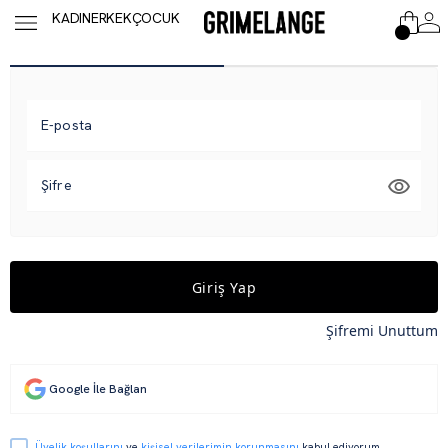
KADIN
ERKEK
ÇOCUK
E-posta
Şifre
Giriş Yap
Şifremi Unuttum
Google İle Bağlan
Üyelik koşullarını
ve
kişisel verilerimin korunmasını
kabul ediyorum.